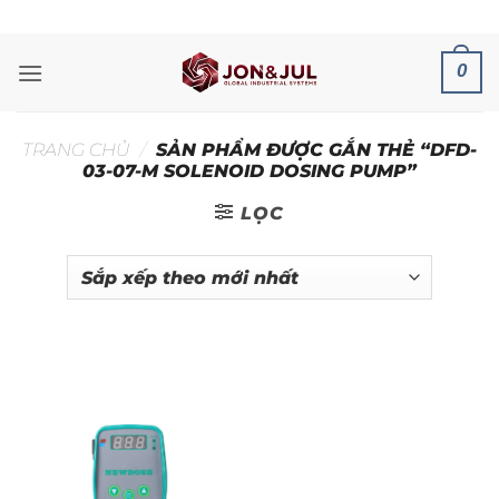
Bỏ
ADD ANYTHING HERE OR JUST REMOVE IT...
qua
nội
0
dung
TRANG CHỦ
/
SẢN PHẨM ĐƯỢC GẮN THẺ “DFD-
03-07-M SOLENOID DOSING PUMP”
LỌC