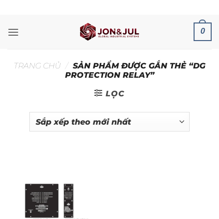
Bỏ
ADD ANYTHING HERE OR JUST REMOVE IT...
qua
nội
0
dung
TRANG CHỦ
/
SẢN PHẨM ĐƯỢC GẮN THẺ “DG
PROTECTION RELAY”
LỌC