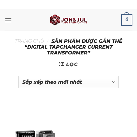
Bỏ
ADD ANYTHING HERE OR JUST REMOVE IT...
qua
nội
0
dung
TRANG CHỦ
/
SẢN PHẨM ĐƯỢC GẮN THẺ
“DIGITAL TAPCHANGER CURRENT
TRANSFORMER”
LỌC