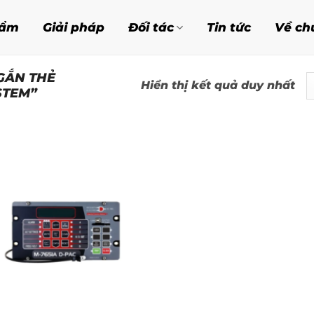
hẩm
Giải pháp
Đối tác
Tin tức
Về ch
GẮN THẺ
Hiển thị kết quả duy nhất
STEM”