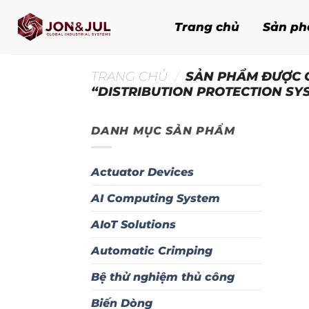
Bỏ
qua
Trang chủ
Sản p
nội
dung
TRANG CHỦ
/
SẢN PHẨM ĐƯỢC 
“DISTRIBUTION PROTECTION SY
DANH MỤC SẢN PHẨM
Actuator Devices
AI Computing System
AIoT Solutions
Automatic Crimping
Bệ thử nghiệm thủ công
Biến Dòng