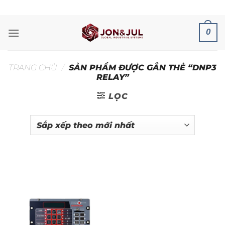
Bỏ
ADD ANYTHING HERE OR JUST REMOVE IT...
qua
nội
0
dung
TRANG CHỦ
/
SẢN PHẨM ĐƯỢC GẮN THẺ “DNP3
RELAY”
LỌC