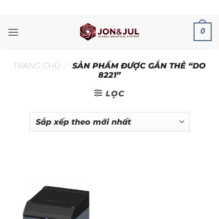
Bỏ
ADD ANYTHING HERE OR JUST REMOVE IT...
qua
nội
0
dung
TRANG CHỦ
/
SẢN PHẨM ĐƯỢC GẮN THẺ “DO
8221”
LỌC