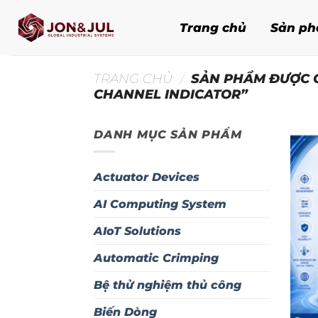
Bỏ
qua
Trang chủ
Sản p
nội
dung
TRANG CHỦ
/
SẢN PHẨM ĐƯỢC 
CHANNEL INDICATOR”
DANH MỤC SẢN PHẨM
Actuator Devices
AI Computing System
AIoT Solutions
Automatic Crimping
Bệ thử nghiệm thủ công
Biến Dòng