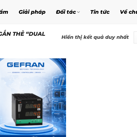
hẩm
Giải pháp
Đối tác
Tin tức
Về ch
GẮN THẺ “DUAL
Hiển thị kết quả duy nhất