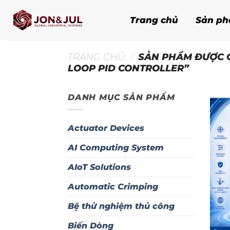
Bỏ
qua
Trang chủ
Sản p
nội
dung
TRANG CHỦ
/
SẢN PHẨM ĐƯỢC 
LOOP PID CONTROLLER”
DANH MỤC SẢN PHẨM
Actuator Devices
AI Computing System
AIoT Solutions
Automatic Crimping
Bệ thử nghiệm thủ công
Biến Dòng