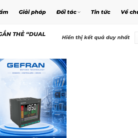
hẩm
Giải pháp
Đối tác
Tin tức
Về ch
GẮN THẺ “DUAL
Hiển thị kết quả duy nhất