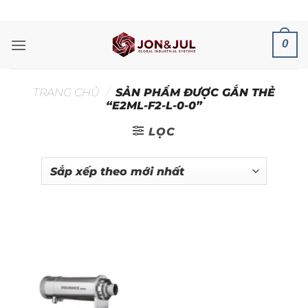
Bỏ
ADD ANYTHING HERE OR JUST REMOVE IT...
qua
nội
0
dung
TRANG CHỦ
/
SẢN PHẨM ĐƯỢC GẮN THẺ
“E2ML-F2-L-0-0”
LỌC