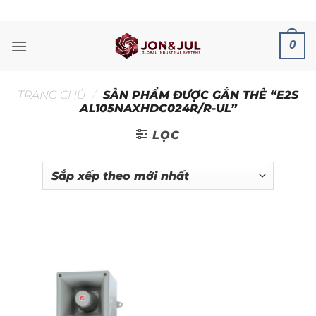
Bỏ
ADD ANYTHING HERE OR JUST REMOVE IT...
qua
nội
0
dung
TRANG CHỦ
/
SẢN PHẨM ĐƯỢC GẮN THẺ “E2S
AL105NAXHDC024R/R-UL”
LỌC