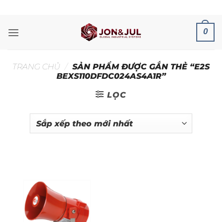
Bỏ
ADD ANYTHING HERE OR JUST REMOVE IT...
qua
nội
0
dung
TRANG CHỦ
/
SẢN PHẨM ĐƯỢC GẮN THẺ “E2S
BEXS110DFDC024AS4A1R”
LỌC