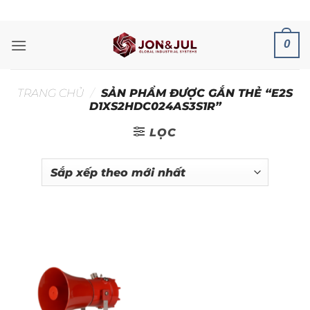
Bỏ
ADD ANYTHING HERE OR JUST REMOVE IT...
qua
nội
0
dung
TRANG CHỦ
/
SẢN PHẨM ĐƯỢC GẮN THẺ “E2S
D1XS2HDC024AS3S1R”
LỌC