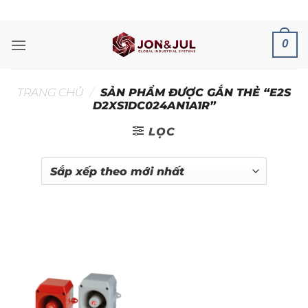
Bỏ
ADD ANYTHING HERE OR JUST REMOVE IT...
qua
nội
0
dung
TRANG CHỦ
/
SẢN PHẨM ĐƯỢC GẮN THẺ “E2S
D2XS1DC024AN1A1R”
LỌC