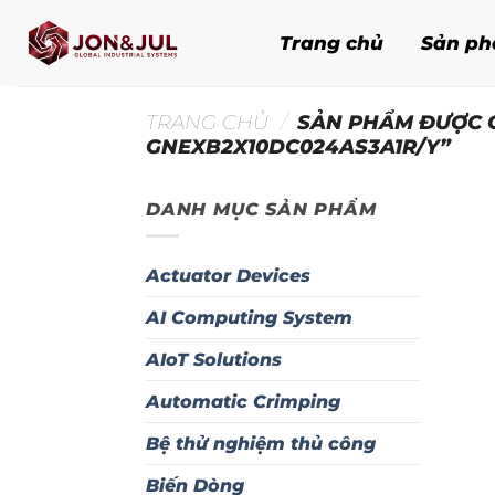
Bỏ
qua
Trang chủ
Sản p
nội
dung
TRANG CHỦ
/
SẢN PHẨM ĐƯỢC G
GNEXB2X10DC024AS3A1R/Y”
DANH MỤC SẢN PHẨM
Actuator Devices
AI Computing System
AIoT Solutions
Automatic Crimping
Bệ thử nghiệm thủ công
Biến Dòng