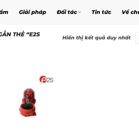
hẩm
Giải pháp
Đối tác
Tin tức
Về ch
ẮN THẺ “E2S
Hiển thị kết quả duy nhất