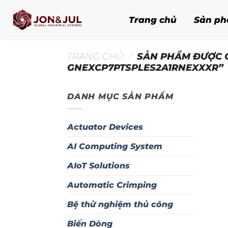
Bỏ
qua
Trang chủ
Sản p
nội
dung
TRANG CHỦ
/
SẢN PHẨM ĐƯỢC G
GNEXCP7PTSPLES2A1RNEXXXR”
DANH MỤC SẢN PHẨM
Actuator Devices
AI Computing System
AIoT Solutions
Automatic Crimping
Bệ thử nghiệm thủ công
Biến Dòng