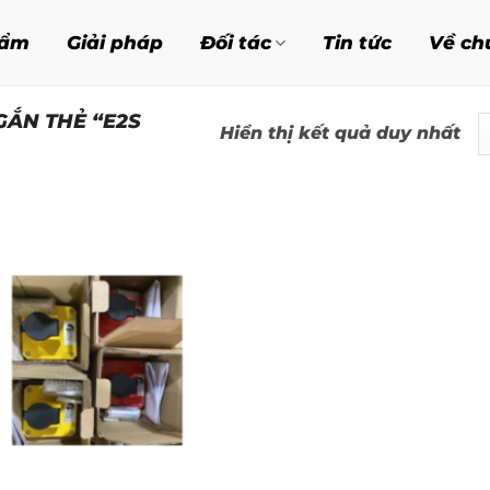
hẩm
Giải pháp
Đối tác
Tin tức
Về ch
ẮN THẺ “E2S
Hiển thị kết quả duy nhất