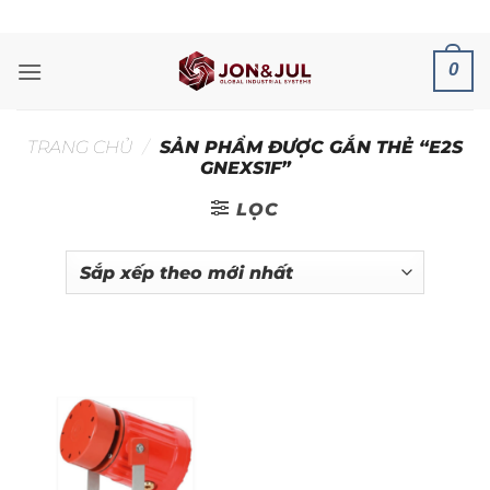
Bỏ
ADD ANYTHING HERE OR JUST REMOVE IT...
qua
nội
0
dung
TRANG CHỦ
/
SẢN PHẨM ĐƯỢC GẮN THẺ “E2S
GNEXS1F”
LỌC