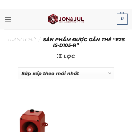
Bỏ
ADD ANYTHING HERE OR JUST REMOVE IT...
qua
nội
0
dung
TRANG CHỦ
/
SẢN PHẨM ĐƯỢC GẮN THẺ “E2S
IS-D105-R”
LỌC