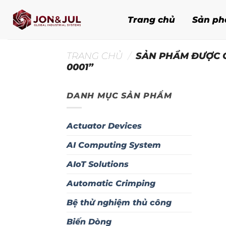
Bỏ
qua
Trang chủ
Sản p
nội
dung
TRANG CHỦ
/
SẢN PHẨM ĐƯỢC G
0001”
DANH MỤC SẢN PHẨM
Actuator Devices
AI Computing System
AIoT Solutions
Automatic Crimping
Bệ thử nghiệm thủ công
Biến Dòng