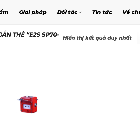
hẩm
Giải pháp
Đối tác
Tin tức
Về ch
ẮN THẺ “E2S SP70-
Hiển thị kết quả duy nhất