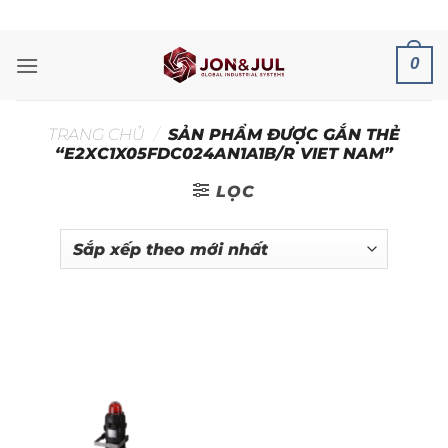
Bỏ
ADD ANYTHING HERE OR JUST REMOVE IT...
qua
nội
0
dung
TRANG CHỦ
/
SẢN PHẨM ĐƯỢC GẮN THẺ
“E2XC1X05FDC024AN1A1B/R VIET NAM”
LỌC