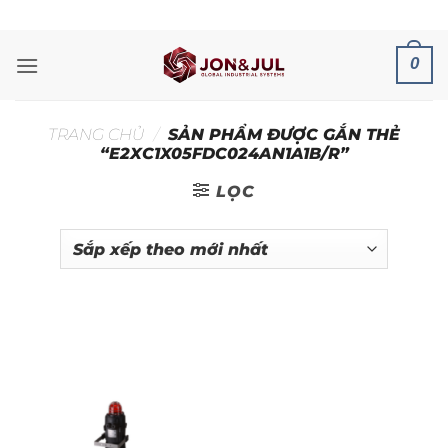
Bỏ
ADD ANYTHING HERE OR JUST REMOVE IT...
qua
nội
0
dung
TRANG CHỦ
/
SẢN PHẨM ĐƯỢC GẮN THẺ
“E2XC1X05FDC024AN1A1B/R”
LỌC