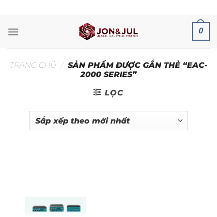
Bỏ
ADD ANYTHING HERE OR JUST REMOVE IT...
qua
nội
0
dung
TRANG CHỦ
/
SẢN PHẨM ĐƯỢC GẮN THẺ “EAC-
2000 SERIES”
LỌC