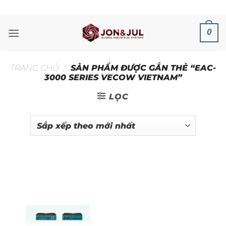
Bỏ
ADD ANYTHING HERE OR JUST REMOVE IT...
qua
nội
0
dung
TRANG CHỦ
/
SẢN PHẨM ĐƯỢC GẮN THẺ “EAC-
3000 SERIES VECOW VIETNAM”
LỌC