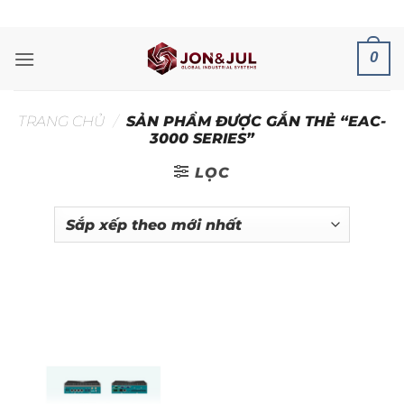
Bỏ
ADD ANYTHING HERE OR JUST REMOVE IT...
qua
nội
0
dung
TRANG CHỦ
/
SẢN PHẨM ĐƯỢC GẮN THẺ “EAC-
3000 SERIES”
LỌC