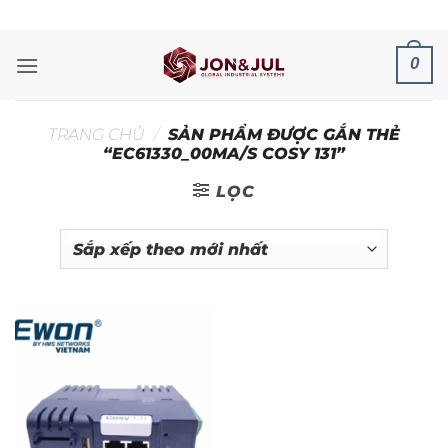
Bỏ
ADD ANYTHING HERE OR JUST REMOVE IT...
qua
nội
0
dung
TRANG CHỦ
/
SẢN PHẨM ĐƯỢC GẮN THẺ
“EC61330_00MA/S COSY 131”
LỌC