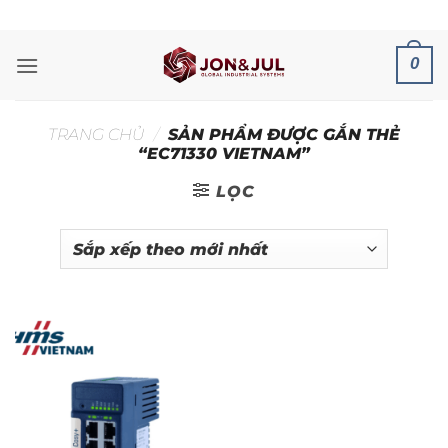
Bỏ
ADD ANYTHING HERE OR JUST REMOVE IT...
qua
nội
0
dung
TRANG CHỦ
/
SẢN PHẨM ĐƯỢC GẮN THẺ
“EC71330 VIETNAM”
LỌC