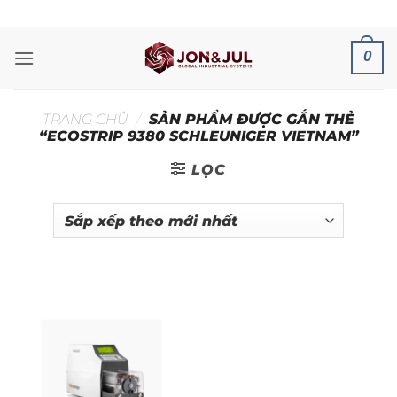
Bỏ
ADD ANYTHING HERE OR JUST REMOVE IT...
qua
nội
0
dung
TRANG CHỦ
/
SẢN PHẨM ĐƯỢC GẮN THẺ
“ECOSTRIP 9380 SCHLEUNIGER VIETNAM”
LỌC