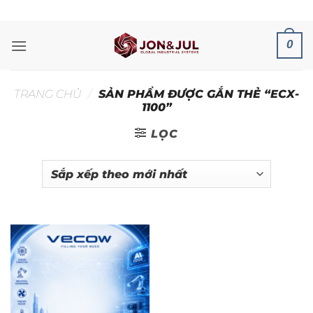
Bỏ
ADD ANYTHING HERE OR JUST REMOVE IT...
qua
nội
0
dung
TRANG CHỦ
/
SẢN PHẨM ĐƯỢC GẮN THẺ “ECX-
1100”
LỌC