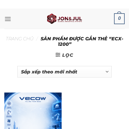
Bỏ
ADD ANYTHING HERE OR JUST REMOVE IT...
qua
nội
0
dung
TRANG CHỦ
/
SẢN PHẨM ĐƯỢC GẮN THẺ “ECX-
1200”
LỌC