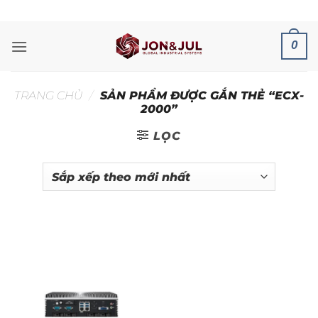
Bỏ
ADD ANYTHING HERE OR JUST REMOVE IT...
qua
nội
0
dung
TRANG CHỦ
/
SẢN PHẨM ĐƯỢC GẮN THẺ “ECX-
2000”
LỌC