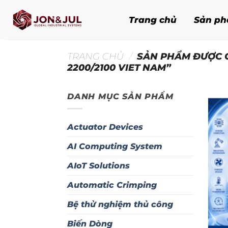
Bỏ
qua
Trang chủ
Sản p
nội
dung
TRANG CHỦ
/
SẢN PHẨM ĐƯỢC G
2200/2100 VIET NAM”
DANH MỤC SẢN PHẨM
Actuator Devices
AI Computing System
AIoT Solutions
Automatic Crimping
Bệ thử nghiệm thủ công
Biến Dòng