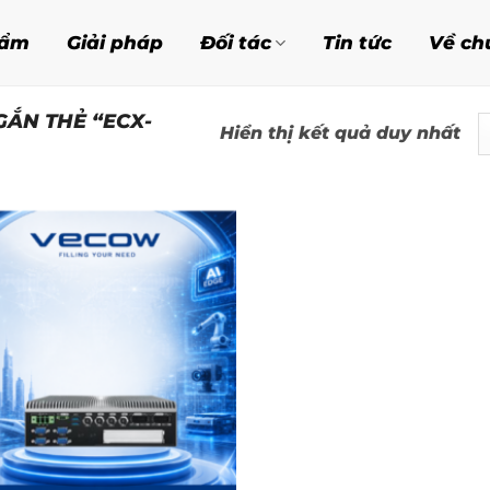
hẩm
Giải pháp
Đối tác
Tin tức
Về ch
ẮN THẺ “ECX-
Hiển thị kết quả duy nhất