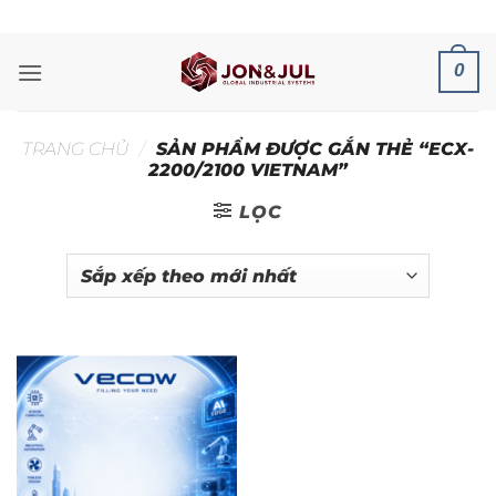
Bỏ
ADD ANYTHING HERE OR JUST REMOVE IT...
qua
nội
0
dung
TRANG CHỦ
/
SẢN PHẨM ĐƯỢC GẮN THẺ “ECX-
2200/2100 VIETNAM”
LỌC