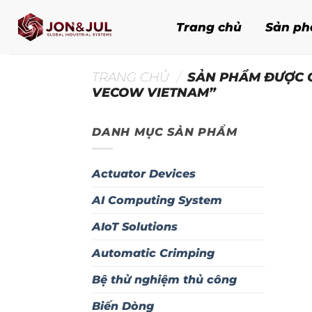
Bỏ
qua
Trang chủ
Sản p
nội
dung
TRANG CHỦ
/
SẢN PHẨM ĐƯỢC G
VECOW VIETNAM”
DANH MỤC SẢN PHẨM
Actuator Devices
AI Computing System
AIoT Solutions
Automatic Crimping
Bệ thử nghiệm thủ công
Biến Dòng