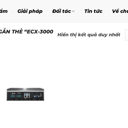
hẩm
Giải pháp
Đối tác
Tin tức
Về ch
ẮN THẺ “ECX-3000
Hiển thị kết quả duy nhất