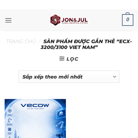
Bỏ
ADD ANYTHING HERE OR JUST REMOVE IT...
qua
nội
0
dung
TRANG CHỦ
/
SẢN PHẨM ĐƯỢC GẮN THẺ “ECX-
3200/3100 VIET NAM”
LỌC