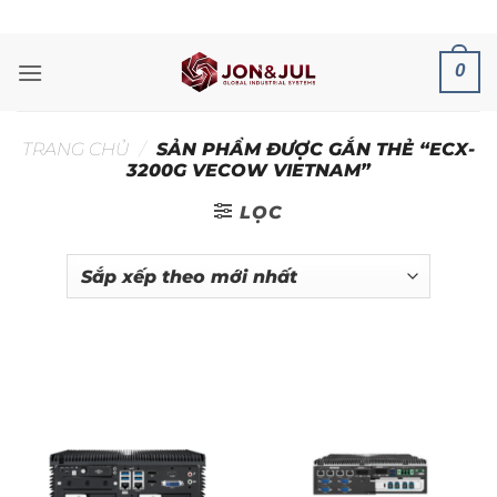
Bỏ
ADD ANYTHING HERE OR JUST REMOVE IT...
qua
nội
0
dung
TRANG CHỦ
/
SẢN PHẨM ĐƯỢC GẮN THẺ “ECX-
3200G VECOW VIETNAM”
LỌC