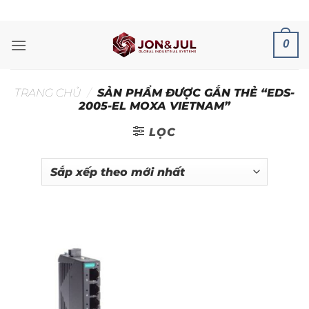
Bỏ
ADD ANYTHING HERE OR JUST REMOVE IT...
qua
nội
0
dung
TRANG CHỦ
/
SẢN PHẨM ĐƯỢC GẮN THẺ “EDS-
2005-EL MOXA VIETNAM”
LỌC