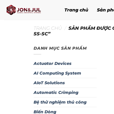
Bỏ
qua
Trang chủ
Sản p
nội
dung
TRANG CHỦ
/
SẢN PHẨM ĐƯỢC G
SS-SC”
DANH MỤC SẢN PHẨM
Actuator Devices
AI Computing System
AIoT Solutions
Automatic Crimping
Bệ thử nghiệm thủ công
Biến Dòng