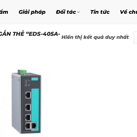
hẩm
Giải pháp
Đối tác
Tin tức
Về ch
ẮN THẺ “EDS-405A-
Hiển thị kết quả duy nhất