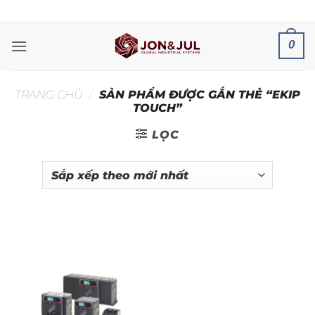
Bỏ
ADD ANYTHING HERE OR JUST REMOVE IT...
qua
nội
0
dung
TRANG CHỦ
/
SẢN PHẨM ĐƯỢC GẮN THẺ “EKIP
TOUCH”
LỌC