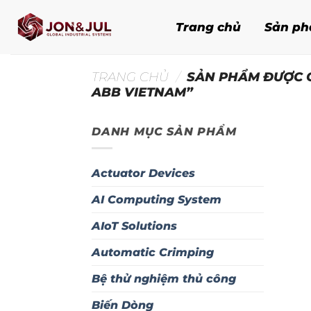
Bỏ
qua
Trang chủ
Sản p
nội
dung
TRANG CHỦ
/
SẢN PHẨM ĐƯỢC 
ABB VIETNAM”
DANH MỤC SẢN PHẨM
Actuator Devices
AI Computing System
AIoT Solutions
Automatic Crimping
Bệ thử nghiệm thủ công
Biến Dòng