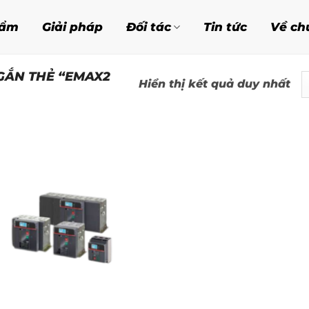
hẩm
Giải pháp
Đối tác
Tin tức
Về ch
GẮN THẺ “EMAX2
Hiển thị kết quả duy nhất