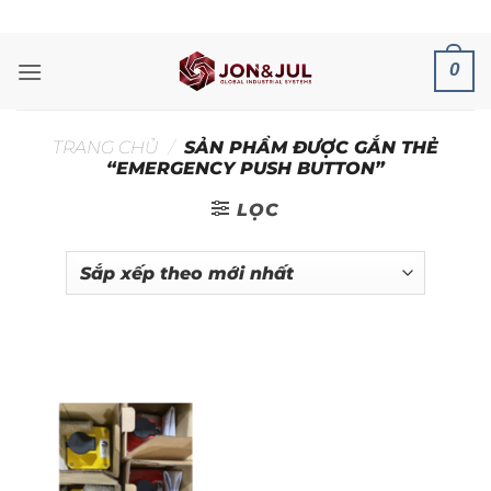
Bỏ
ADD ANYTHING HERE OR JUST REMOVE IT...
qua
nội
0
dung
TRANG CHỦ
/
SẢN PHẨM ĐƯỢC GẮN THẺ
“EMERGENCY PUSH BUTTON”
LỌC