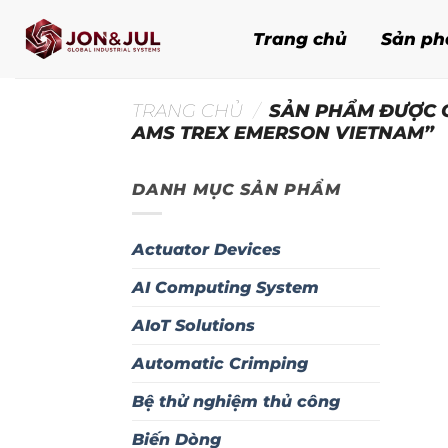
Bỏ
qua
Trang chủ
Sản p
nội
dung
TRANG CHỦ
/
SẢN PHẨM ĐƯỢC 
AMS TREX EMERSON VIETNAM”
DANH MỤC SẢN PHẨM
Actuator Devices
AI Computing System
AIoT Solutions
Automatic Crimping
Bệ thử nghiệm thủ công
Biến Dòng