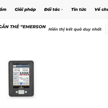
hẩm
Giải pháp
Đối tác
Tin tức
Về ch
GẮN THẺ “EMERSON
Hiển thị kết quả duy nhất