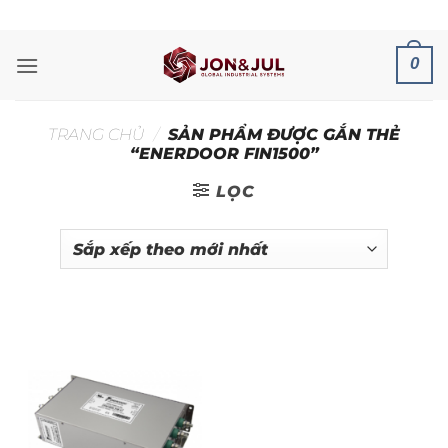
Bỏ
ADD ANYTHING HERE OR JUST REMOVE IT...
qua
nội
0
dung
TRANG CHỦ
/
SẢN PHẨM ĐƯỢC GẮN THẺ
“ENERDOOR FIN1500”
LỌC