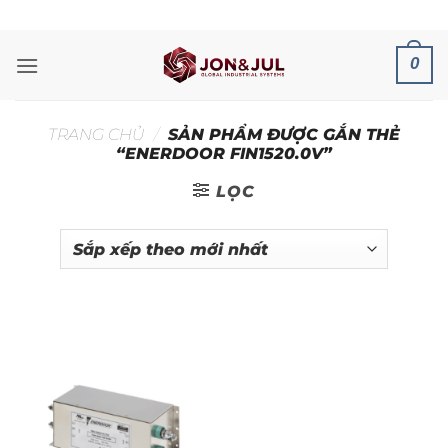
Bỏ
ADD ANYTHING HERE OR JUST REMOVE IT...
qua
nội
0
dung
TRANG CHỦ
/
SẢN PHẨM ĐƯỢC GẮN THẺ
“ENERDOOR FIN1520.0V”
LỌC