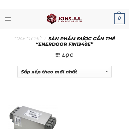
Bỏ
ADD ANYTHING HERE OR JUST REMOVE IT...
qua
nội
0
dung
TRANG CHỦ
/
SẢN PHẨM ĐƯỢC GẮN THẺ
“ENERDOOR FIN1940E”
LỌC