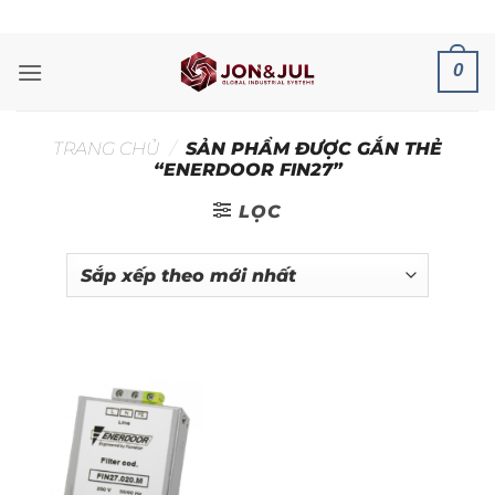
Bỏ
ADD ANYTHING HERE OR JUST REMOVE IT...
qua
nội
0
dung
TRANG CHỦ
/
SẢN PHẨM ĐƯỢC GẮN THẺ
“ENERDOOR FIN27”
LỌC