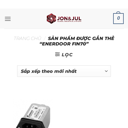
Bỏ
ADD ANYTHING HERE OR JUST REMOVE IT...
qua
nội
0
dung
TRANG CHỦ
/
SẢN PHẨM ĐƯỢC GẮN THẺ
“ENERDOOR FIN70”
LỌC