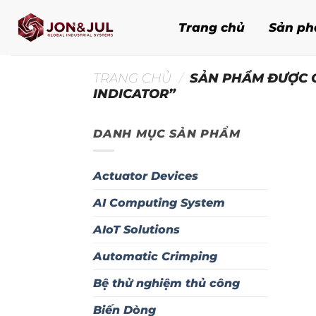
Bỏ
qua
Trang chủ
Sản p
nội
dung
TRANG CHỦ
/
SẢN PHẨM ĐƯỢC G
INDICATOR”
DANH MỤC SẢN PHẨM
Actuator Devices
AI Computing System
AIoT Solutions
Automatic Crimping
Bệ thử nghiệm thủ công
Biến Dòng