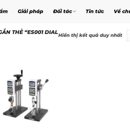
hẩm
Giải pháp
Đối tác
Tin tức
Về ch
ẮN THẺ “ES001 DIAL
Hiển thị kết quả duy nhất