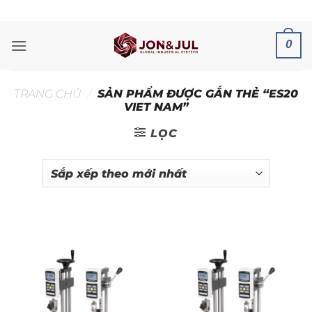
Bỏ
ADD ANYTHING HERE OR JUST REMOVE IT...
qua
nội
0
dung
TRANG CHỦ
/
SẢN PHẨM ĐƯỢC GẮN THẺ “ES20
VIET NAM”
LỌC