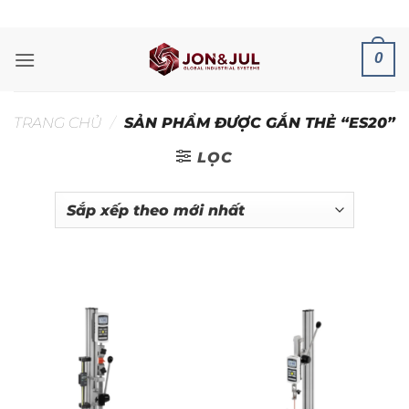
Bỏ
ADD ANYTHING HERE OR JUST REMOVE IT...
qua
nội
0
dung
TRANG CHỦ
/
SẢN PHẨM ĐƯỢC GẮN THẺ “ES20”
LỌC