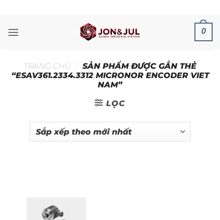
Bỏ
ADD ANYTHING HERE OR JUST REMOVE IT...
qua
nội
0
dung
TRANG CHỦ
/
SẢN PHẨM ĐƯỢC GẮN THẺ
“ESAV361.2334.3312 MICRONOR ENCODER VIET
NAM”
LỌC