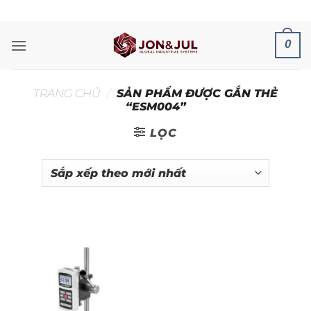
Bỏ
ADD ANYTHING HERE OR JUST REMOVE IT...
qua
nội
0
dung
TRANG CHỦ
/
SẢN PHẨM ĐƯỢC GẮN THẺ
“ESM004”
LỌC